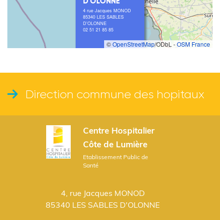
D'OLONNE
4 rue Jacques MONOD
85340 LES SABLES
D'OLONNE
02 51 21 85 85
©
OpenStreetMap
/ODbL -
OSM France
Direction commune des hopitaux
Centre Hospitalier
Côte de Lumière
Etablissement Public de
Santé
4, rue Jacques MONOD
85340 LES SABLES D'OLONNE