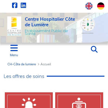
Panneau de gestion des cookies
Saut au contenu principal
Centre Hospitalier Côte
de Lumière
Etablissement Public de
Santé
Menu
CH-Côte de lumiere
Accueil
Accueil - CH-Côte de l
Les offres de soins