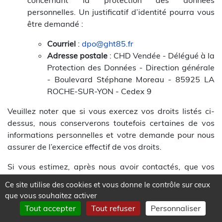
concernant la protection des données
personnelles. Un justificatif d’identité pourra vous
être demandé :
Courriel
:
dpo@ght85.fr
Adresse postale
: CHD Vendée - Délégué à la
Protection des Données - Direction générale
- Boulevard Stéphane Moreau - 85925 LA
ROCHE-SUR-YON - Cedex 9
Veuillez noter que si vous exercez vos droits listés ci-
dessus, nous conserverons toutefois certaines de vos
informations personnelles et votre demande pour nous
assurer de l’exercice effectif de vos droits.
Si vous estimez, après nous avoir contactés, que vos
droits informatique et libertés ne sont pas respectés ou
Ce site utilise des cookies et vous donne le contrôle sur ceux
que vos données ne sont pas traitées conformément à
que vous souhaitez activer
la réglementation relative aux données personnelles,
Tout accepter
Tout refuser
Personnaliser
vous pouvez adresser une réclamation auprès de la